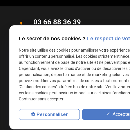
03 66 88 36 39
phone
Appel non surtaxé
Le secret de nos cookies ?
Le respect de vot
Parc d'Activités de la Verte Rue
Notre site utilise des cookies pour améliorer votre expérienc
place
Allée des Roseaux
offrir un contenu personnalisé. Les cookies strictement néce
59270 Bailleul
au fonctionnement de base de notre site et ne peuvent pas ê
Cependant, vous avez le choix d'activer ou de désactiver les 
personnalisation, de performance et de marketing selon vos
mail
contact@deco-stores.com
pouvez modifier vos paramètres de cookies à tout moment en 
'Gestion des cookies' situé en bas de notre site. Veuillez note
certains cookies peut avoir un impact sur certaines fonctionna
Du mardi au samedi
info
Continuer sans accepter
de 09 à 12h et de 14h à 18h30
Accepter
Personnaliser