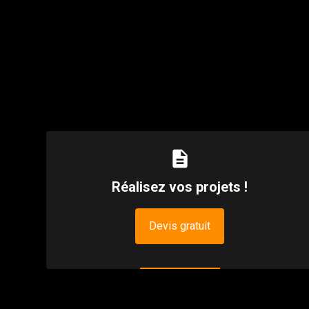
description
Réalisez vos projets !
Devis gratuit