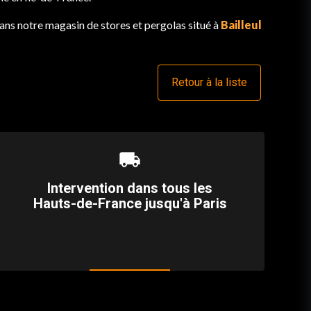
ns notre magasin de stores et pergolas situé à
Bailleul
Retour à la liste
local_shipping
Intervention dans tous les
Hauts-de-France jusqu'à Paris