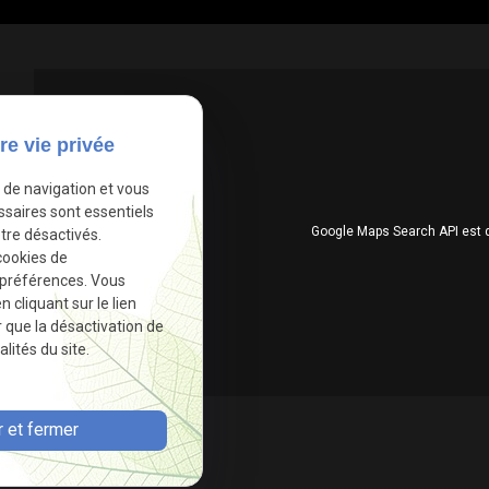
re vie privée
e de navigation et vous
ssaires sont essentiels
Google Maps Search API est 
tre désactivés.
cookies de
 préférences. Vous
cliquant sur le lien
r que la désactivation de
lités du site.
 et fermer