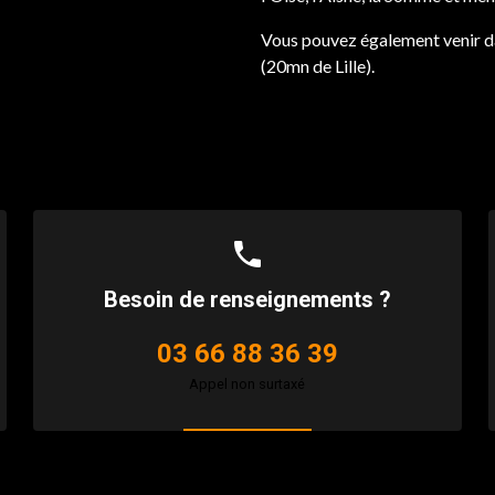
Vous pouvez également venir da
(20mn de Lille).
phone
Besoin de renseignements ?
03 66 88 36 39
Appel non surtaxé