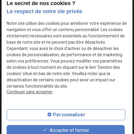
Le secret de nos cookies ?
Le respect de votre vie privée
Google Maps Search API est désactivé.
Autoriser
Notre site utilise des cookies pour améliorer votre expérience de
navigation et vous offrir un contenu personnalisé. Les cookies
strictement nécessaires sont essentiels au fonctionnement de
base de notre site et ne peuvent pas être désactivés.
Cependant, vous avez le choix d'activer ou de désactiver les
cookies de personnalisation, de performance et de marketing
selon vos préférences. Vous pouvez modifier vos paramètres
de cookies à tout moment en cliquant sur le lien 'Gestion des
cookies' situé en bas de notre site. Veuillez noter que la
désactivation de certains cookies peut avoir un impact sur
certaines fonctionnalités du site.
Continuer sans accepter
N° de Siret : 44747540100017
Personnaliser
Plan du site
Mentions légales
Accepter et fermer
Politique de confidentialité