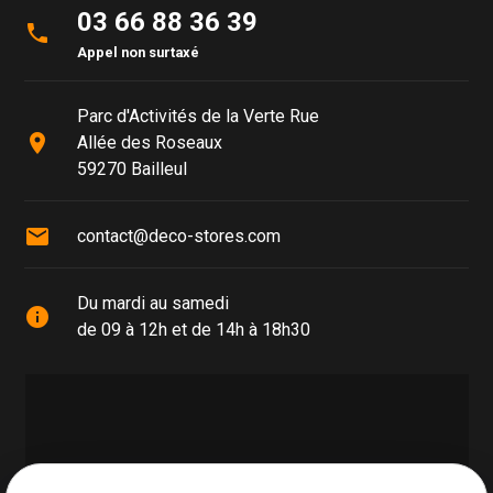
03 66 88 36 39
phone
Appel non surtaxé
Parc d'Activités de la Verte Rue
place
Allée des Roseaux
59270 Bailleul
mail
contact@deco-stores.com
Du mardi au samedi
info
de 09 à 12h et de 14h à 18h30