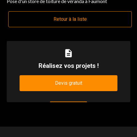
Pose d'un store de toiture de véranda à Faumont
Retour à la liste
description
Réalisez vos projets !
Devis gratuit