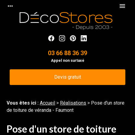
Panneau de gestion des cookies
more_horiz
menu
03 66 88 36 39
Appel non surtaxé
Devis gratuit
Vous êtes ici :
Accueil
>
Réalisations
>
Pose d'un store
de toiture de véranda - Faumont
Pose d'un store de toiture