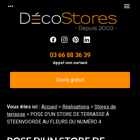
Panneau de gestion des cookies
more_horiz
menu
03 66 88 36 39
Appel non surtaxé
Devis gratuit
Vous êtes ici :
Accueil
>
Réalisations
>
Stores de
terrasse
>
POSE D'UN STORE DE TERRASSE À
STEENVOORDE AU FLEURS DU NUMÉRO 4