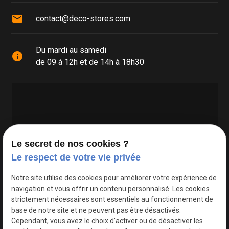
mail
contact@deco-stores.com
Du mardi au samedi
info
de 09 à 12h et de 14h à 18h30
Le secret de nos cookies ?
Le respect de votre vie privée
Google Maps Search API est désactivé.
Autoriser
Notre site utilise des cookies pour améliorer votre expérience de
navigation et vous offrir un contenu personnalisé. Les cookies
strictement nécessaires sont essentiels au fonctionnement de
base de notre site et ne peuvent pas être désactivés.
Cependant, vous avez le choix d'activer ou de désactiver les