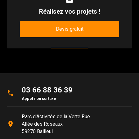
Réalisez vos projets !
Devis gratuit
03 66 88 36 39
phone
Appel non surtaxé
Parc d'Activités de la Verte Rue
place
Allée des Roseaux
59270 Bailleul