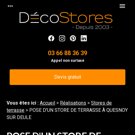
Panneau de gestion des cookies
more_horiz
menu
03 66 88 36 39
Appel non surtaxé
Devis gratuit
Vous êtes ici :
Accueil
>
Réalisations
>
Stores de
terrasse
>
POSE D'UN STORE DE TERRASSE À QUESNOY
SUR DEULE