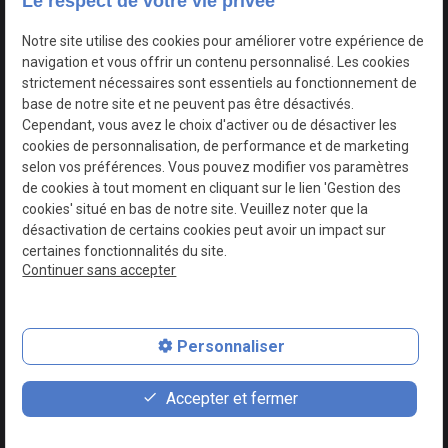
Le respect de votre vie privée
Google Maps Search API est désactivé.
Autoriser
Notre site utilise des cookies pour améliorer votre expérience de
navigation et vous offrir un contenu personnalisé. Les cookies
strictement nécessaires sont essentiels au fonctionnement de
base de notre site et ne peuvent pas être désactivés.
Cependant, vous avez le choix d'activer ou de désactiver les
cookies de personnalisation, de performance et de marketing
selon vos préférences. Vous pouvez modifier vos paramètres
de cookies à tout moment en cliquant sur le lien 'Gestion des
cookies' situé en bas de notre site. Veuillez noter que la
désactivation de certains cookies peut avoir un impact sur
certaines fonctionnalités du site.
Continuer sans accepter
N° de Siret : 44747540100017
Personnaliser
Plan du site
Mentions légales
Accepter et fermer
Politique de confidentialité