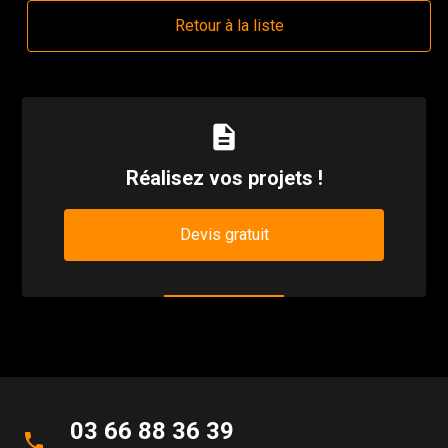
Retour à la liste
description
Réalisez vos projets !
Devis gratuit
03 66 88 36 39
phone