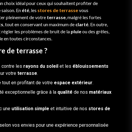
n choix idéal pour ceux qui souhaitent profiter de
 saison. En
été
, les
stores de terrasse
vous
iter pleinement de votre
terrasse
, malgré les fortes
ts
, tout en conservant un maximum de
clarté
. En outre,
régler les problèmes de bruit de la
pluie
ou des grêles,
e en toutes circonstances.
re de terrasse ?
n contre les
rayons du soleil
et les
éblouissements
sur votre
terrasse
.
é
tout en profitant de votre
espace extérieur
.
ité exceptionnelle grâce à la
qualité
de nos
matériaux
ec une
utilisation simple
et intuitive de nos
stores de
selon vos envies pour une expérience personnalisée