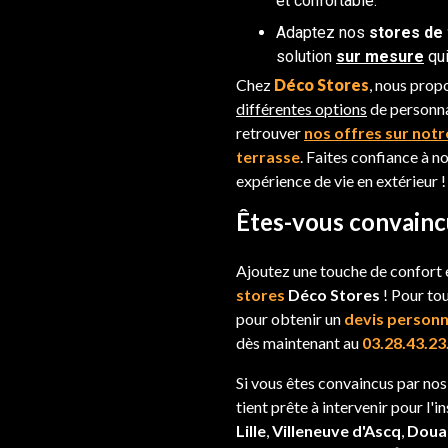
et confortable.
Adaptez nos
stores de
solution
sur mesure
qui
Chez
Déco Stores
, nous pro
différentes options
de personna
retrouver
nos offres sur notr
terrasse
. Faites confiance à n
expérience de vie en extérieur !
Êtes-vous convainc
Ajoutez une touche de confort e
stores
Déco Stores
! Pour to
pour obtenir un
devis personn
dès maintenant au
03.28.43.23
Si vous êtes convaincus par no
tient prête à intervenir pour l'i
Lille
,
Villeneuve d'Ascq
,
Doua