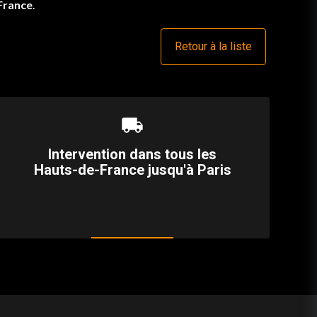
-France
.
Retour à la liste
local_shipping
Intervention dans tous les
Hauts-de-France jusqu'à Paris