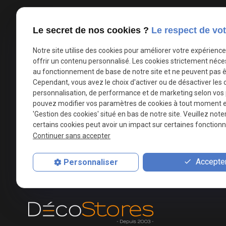
03 66 88 36 39
phone
Appel non surtaxé
Le secret de nos cookies ?
Le respect de vot
Notre site utilise des cookies pour améliorer votre expérienc
Parc d'Activités de la Verte Rue
offrir un contenu personnalisé. Les cookies strictement néce
place
Allée des Roseaux
au fonctionnement de base de notre site et ne peuvent pas ê
59270 Bailleul
Cependant, vous avez le choix d'activer ou de désactiver les 
personnalisation, de performance et de marketing selon vos
pouvez modifier vos paramètres de cookies à tout moment en 
mail
contact@deco-stores.com
'Gestion des cookies' situé en bas de notre site. Veuillez note
certains cookies peut avoir un impact sur certaines fonctionna
Continuer sans accepter
Du mardi au samedi
info
de 09 à 12h et de 14h à 18h30
Accepter
Personnaliser