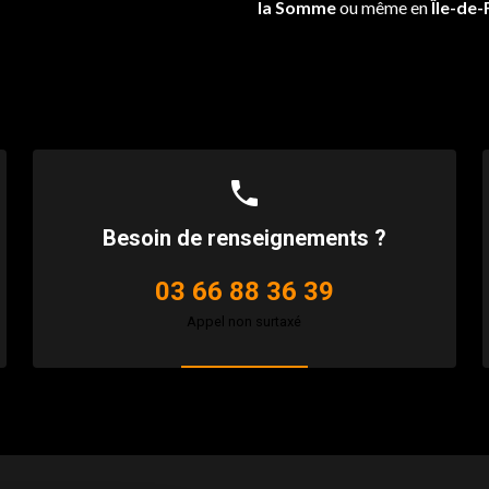
la Somme
ou même en
Île-de
phone
Besoin de renseignements ?
03 66 88 36 39
Appel non surtaxé