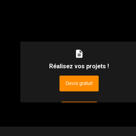
description
Réalisez vos projets !
Devis gratuit