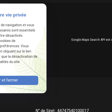
re vie privée
e de navigation et vous
ssaires sont essentiels
tre désactivés.
Google Maps Search API est 
cookies de
 préférences. Vous
cliquant sur le lien
r que la désactivation de
lités du site.
 et fermer
N° de Siret : 44747540100017