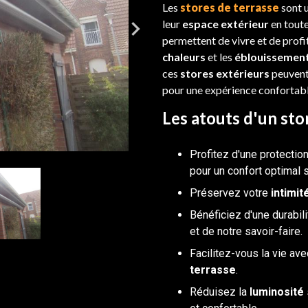
Les
stores de terrasse
sont u
leur
espace extérieur
en toute
permettent de vivre et de prof
chaleurs
et les
éblouissemen
ces
stores extérieurs
peuvent 
pour une expérience confortabl
Les atouts d'un sto
Profitez d'une protectio
pour un confort optimal 
Préservez votre
intimit
Bénéficiez d'une durabil
et de notre savoir-faire.
Facilitez-vous la vie av
terrasse
.
Réduisez la
luminosité