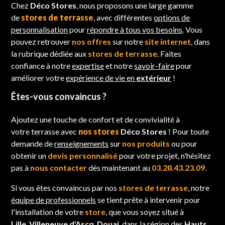
Chez
Déco Stores
, nous proposons une large gamme
de
stores de terrasse
, avec différentes
options de
personnalisation
pour
répondre à tous vos besoins
. Vous
pouvez retrouver
nos offres
sur notre
site internet
, dans
la rubrique dédiée aux
stores de terrasse
. Faites
confiance à notre
expertise
et notre
savoir-faire
pour
améliorer votre
expérience de vie en
extérieur
!
Êtes-vous convaincus ?
Ajoutez une touche de confort et de convivialité à
votre terrasse avec
nos stores
Déco Stores
! Pour toute
demande de
renseignements
sur
nos produits
ou pour
obtenir un
devis personnalisé
pour votre projet, n'hésitez
pas à
nous contacter
dès maintenant au
03.28.43.23.09
.
Si vous êtes convaincus par nos
stores de terrasse
, notre
équipe de professionnels
se tient prête à intervenir pour
l'installation de votre
store
, que vous soyez situé à
Lille
,
Villeneuve d'Ascq
,
Douai
, dans la région des
Hauts