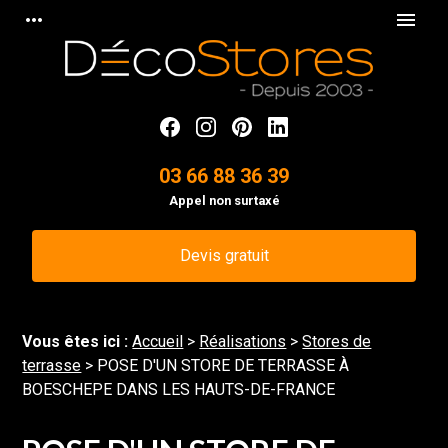
Panneau de gestion des cookies
more_horiz
menu
03 66 88 36 39
Appel non surtaxé
Devis gratuit
Vous êtes ici :
Accueil
>
Réalisations
>
Stores de
terrasse
>
POSE D'UN STORE DE TERRASSE À
BOESCHEPE DANS LES HAUTS-DE-FRANCE