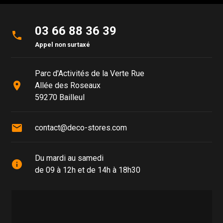
03 66 88 36 39
phone
Appel non surtaxé
Parc d'Activités de la Verte Rue
place
Allée des Roseaux
59270 Bailleul
mail
contact@deco-stores.com
Du mardi au samedi
info
de 09 à 12h et de 14h à 18h30