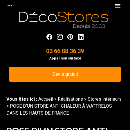
Panneau de gestion des cookies
more_horiz
menu
03 66 88 36 39
Appel non surtaxé
Devis gratuit
Vous êtes ici :
Accueil
>
Réalisations
>
Stores intérieurs
>
POSE D'UN STORE ANTI CHALEUR À WATTRELOS
DANS LES HAUTS DE FRANCE