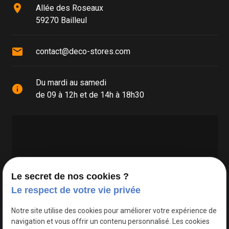
place
Allée des Roseaux
59270 Bailleul
mail
contact@deco-stores.com
Du mardi au samedi
info
de 09 à 12h et de 14h à 18h30
Le secret de nos cookies ?
Le respect de votre vie privée
Google Maps Search API est désactivé.
Autoriser
Notre site utilise des cookies pour améliorer votre expérience de
navigation et vous offrir un contenu personnalisé. Les cookies