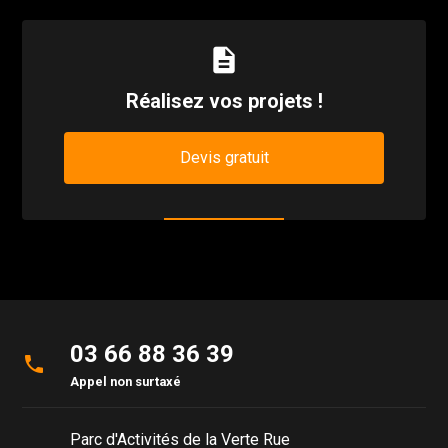
description
Réalisez vos projets !
Devis gratuit
03 66 88 36 39
phone
Appel non surtaxé
Parc d'Activités de la Verte Rue