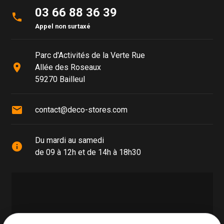
03 66 88 36 39
phone
Appel non surtaxé
Parc d'Activités de la Verte Rue
place
Allée des Roseaux
59270 Bailleul
mail
contact@deco-stores.com
Du mardi au samedi
info
de 09 à 12h et de 14h à 18h30