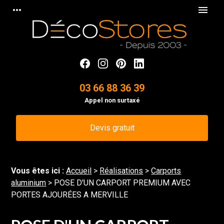
Panneau de gestion des cookies
more_horiz
menu
03 66 88 36 39
Appel non surtaxé
Devis gratuit
Vous êtes ici :
Accueil
>
Réalisations
>
Carports
aluminium
>
POSE D'UN CARPORT PREMIUM AVEC
PORTES AJOURÉES A MERVILLE