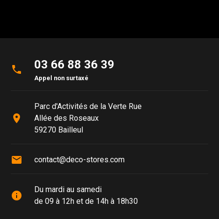
03 66 88 36 39
phone
Appel non surtaxé
Parc d'Activités de la Verte Rue
place
Allée des Roseaux
59270 Bailleul
mail
contact@deco-stores.com
Du mardi au samedi
info
de 09 à 12h et de 14h à 18h30