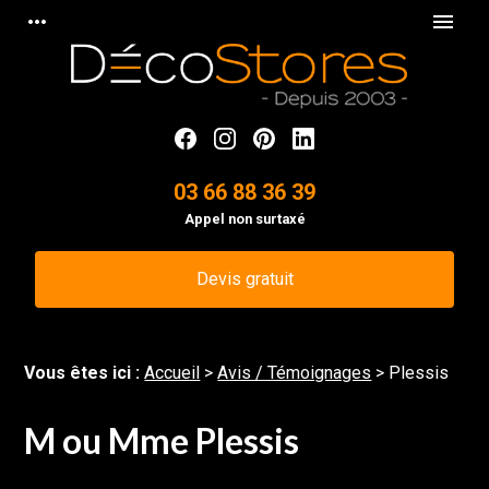
Panneau de gestion des cookies
more_horiz
menu
03 66 88 36 39
Appel non surtaxé
Devis gratuit
Vous êtes ici :
Accueil
>
Avis / Témoignages
>
Plessis
M ou Mme Plessis