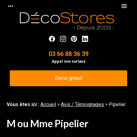
Panneau de gestion des cookies
more_horiz
menu
03 66 88 36 39
Appel non surtaxé
Devis gratuit
Vous êtes ici :
Accueil
>
Avis / Témoignages
>
Pipelier
M ou Mme Pipelier