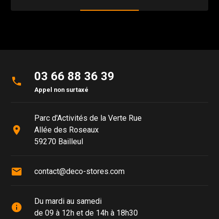
03 66 88 36 39
phone
Appel non surtaxé
Parc d'Activités de la Verte Rue
place
Allée des Roseaux
59270 Bailleul
mail
contact@deco-stores.com
Du mardi au samedi
info
de 09 à 12h et de 14h à 18h30