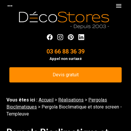
Panneau de gestion des cookies
more_horiz
menu
03 66 88 36 39
Appel non surtaxé
Devis gratuit
Vous êtes ici :
Accueil
>
Réalisations
>
Pergolas
Bioclimatiques
>
Pergola Bioclimatique et store screen -
Templeuve