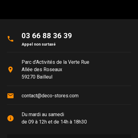
03 66 88 36 39
phone
Appel non surtaxé
Parc d'Activités de la Verte Rue
place
Allée des Roseaux
59270 Bailleul
mail
contact@deco-stores.com
Du mardi au samedi
info
de 09 à 12h et de 14h à 18h30