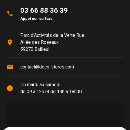
03 66 88 36 39
phone
Appel non surtaxé
Parc d'Activités de la Verte Rue
place
Allée des Roseaux
59270 Bailleul
mail
contact@deco-stores.com
Du mardi au samedi
info
de 09 à 12h et de 14h à 18h30