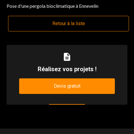
Pose d'une pergola bioclimatique à Ennevelin
Retour à la liste
description
Réalisez vos projets !
Devis gratuit