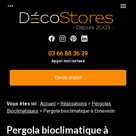
Panneau de gestion des cookies
more_horiz
menu
03 66 88 36 39
Appel non surtaxé
Devis gratuit
Vous êtes ici :
Accueil
>
Réalisations
>
Pergolas
Bioclimatiques
>
Pergola bioclimatique à Ennevelin
Pergola bioclimatique à