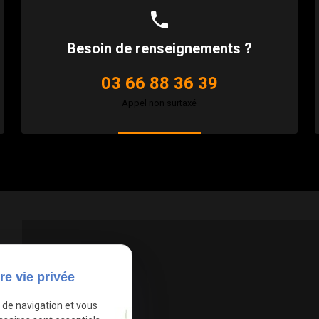
phone
Besoin de renseignements ?
03 66 88 36 39
Appel non surtaxé
re vie privée
e de navigation et vous