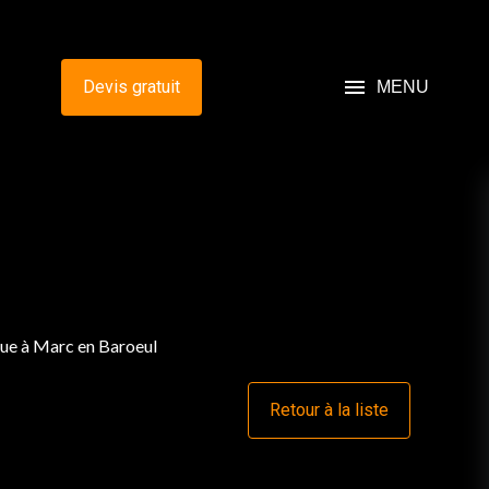
menu
Devis gratuit
MENU
que à Marc en Baroeul
Retour à la liste