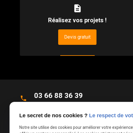
description
Réalisez vos projets !
Devis gratuit
03 66 88 36 39
phone
Appel non surtaxé
Le secret de nos cookies ?
Le respect de vot
Parc d'Activités de la Verte Rue
place
Notre site utilise des cookies pour améliorer votre expérienc
Allée des Roseaux