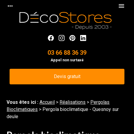
Panneau de gestion des cookies
more_horiz
menu
03 66 88 36 39
Appel non surtaxé
Devis gratuit
Vous êtes ici :
Accueil
>
Réalisations
>
Pergolas
Bioclimatiques
>
Pergola bioclimatique - Quesnoy sur
deule