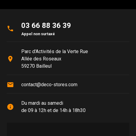
03 66 88 36 39
phone
Appel non surtaxé
Parc d'Activités de la Verte Rue
place
Allée des Roseaux
59270 Bailleul
mail
contact@deco-stores.com
Du mardi au samedi
info
de 09 à 12h et de 14h à 18h30