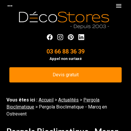
Panneau de gestion des cookies
more_horiz
menu
03 66 88 36 39
Appel non surtaxé
Devis gratuit
Vous êtes ici :
Accueil
>
Actualités
>
Pergola
Bioclimatique
> Pergola Bioclimatique - Marcq en
Ostrevent