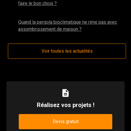
faire le bon choix ?
mars 2024
Quand la pergola bioclimatique ne rime pas avec
assombrissement de maison ?
Voir toutes les actualités
description
Réalisez vos projets !
Devis gratuit