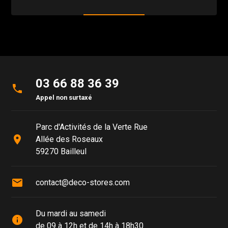
03 66 88 36 39
phone
Appel non surtaxé
Parc d'Activités de la Verte Rue
place
Allée des Roseaux
59270 Bailleul
mail
contact@deco-stores.com
Du mardi au samedi
info
de 09 à 12h et de 14h à 18h30