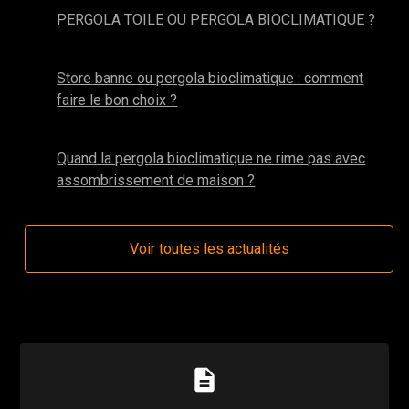
PERGOLA TOILE OU PERGOLA BIOCLIMATIQUE ?
avril 2025
Store banne ou pergola bioclimatique : comment
faire le bon choix ?
mars 2024
Quand la pergola bioclimatique ne rime pas avec
assombrissement de maison ?
Voir toutes les actualités
description