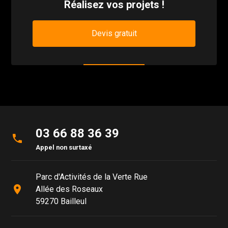
Réalisez vos projets !
Devis gratuit
03 66 88 36 39
phone
Appel non surtaxé
Parc d'Activités de la Verte Rue
place
Allée des Roseaux
59270 Bailleul