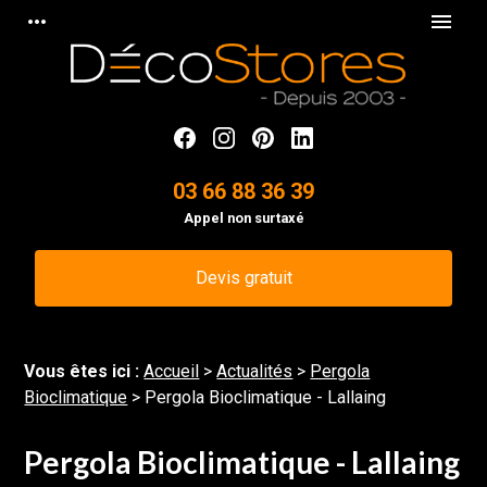
Panneau de gestion des cookies
more_horiz
menu
03 66 88 36 39
Appel non surtaxé
Devis gratuit
Vous êtes ici :
Accueil
>
Actualités
>
Pergola
Bioclimatique
> Pergola Bioclimatique - Lallaing
Pergola Bioclimatique - Lallaing