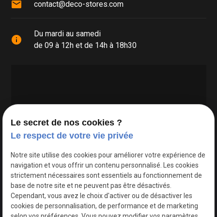
mail
contact@deco-stores.com
Du mardi au samedi
info
de 09 à 12h et de 14h à 18h30
Le secret de nos cookies ?
Le respect de votre vie privée
Google Maps Search API est désactivé.
Autoriser
Notre site utilise des cookies pour améliorer votre expérience de
navigation et vous offrir un contenu personnalisé. Les cookies
strictement nécessaires sont essentiels au fonctionnement de
base de notre site et ne peuvent pas être désactivés.
Cependant, vous avez le choix d'activer ou de désactiver les
cookies de personnalisation, de performance et de marketing
selon vos préférences. Vous pouvez modifier vos paramètres