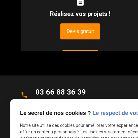
description
Réalisez vos projets !
Devis gratuit
03 66 88 36 39
phone
Appel non surtaxé
Le secret de nos cookies ?
Le respect de vot
Parc d'Activités de la Verte Rue
place
Allée des Roseaux
Notre site utilise des cookies pour améliorer votre expérienc
offrir un contenu personnalisé. Les cookies strictement néce
59270 Bailleul