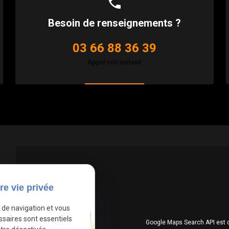
phone
Besoin de renseignements ?
03 66 88 36 39
Appel non surtaxé
re vie privée
e de navigation et vous
ssaires sont essentiels
Google Maps Search API est 