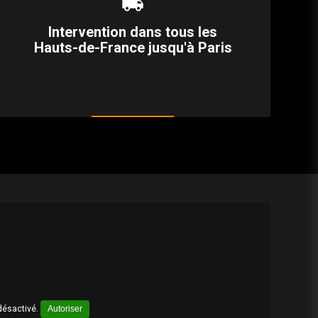
local_shipping
Intervention dans tous les
Hauts-de-France jusqu'à Paris
désactivé.
Autoriser