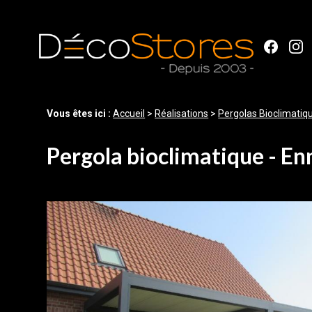
Panneau de gestion des cookies
Vous êtes ici :
Accueil
>
Réalisations
>
Pergolas Bioclimatiq
Pergola bioclimatique - En