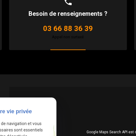
phone
Besoin de renseignements ?
03 66 88 36 39
Appel non surtaxé
re vie privée
e de navigation et vous
ssaires sont essentiels
Google Maps Search API est 