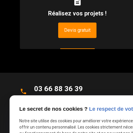
description
Réalisez vos projets !
Devis gratuit
03 66 88 36 39
phone
Appel non surtaxé
Le secret de nos cookies ?
Le respect de vot
Parc d'Activités de la Verte Rue
place
Allée des Roseaux
Notre site utilise des cookies pour améliorer votre expérienc
offrir un contenu personnalisé. Les cookies strictement néce
59270 Bailleul