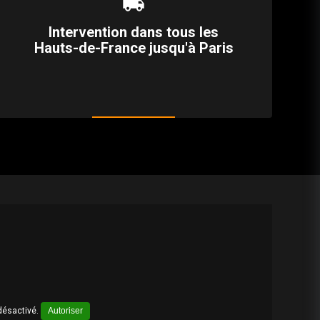
local_shipping
Intervention dans tous les
Hauts-de-France jusqu'à Paris
désactivé.
Autoriser