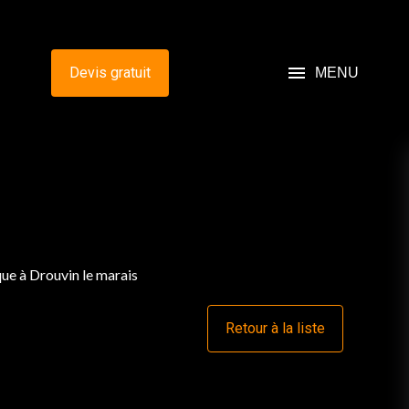
menu
Devis gratuit
MENU
ue à Drouvin le marais
Retour à la liste