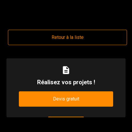
Pose d'une Pergola Bioclimatique à Cobrieux
Retour à la liste
description
Réalisez vos projets !
Devis gratuit