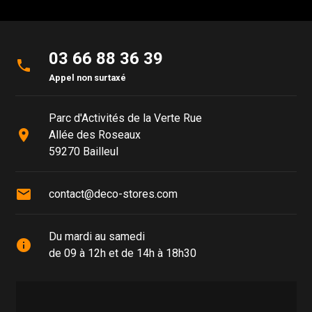
03 66 88 36 39
phone
Appel non surtaxé
Parc d'Activités de la Verte Rue
place
Allée des Roseaux
59270 Bailleul
mail
contact@deco-stores.com
Du mardi au samedi
info
de 09 à 12h et de 14h à 18h30