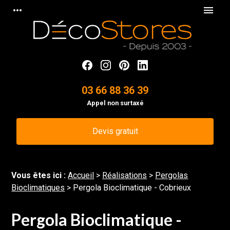
Panneau de gestion des cookies
more_horiz
menu
03 66 88 36 39
Appel non surtaxé
Devis gratuit
Vous êtes ici :
Accueil
>
Réalisations
>
Pergolas
Bioclimatiques
>
Pergola Bioclimatique - Cobrieux
Pergola Bioclimatique -