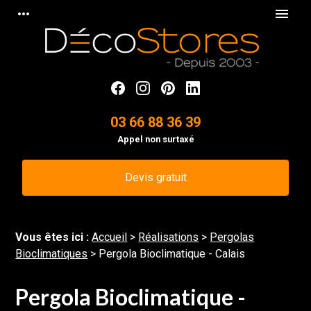
Panneau de gestion des cookies
more_horiz
menu
03 66 88 36 39
Appel non surtaxé
Devis gratuit
Vous êtes ici :
Accueil
>
Réalisations
>
Pergolas
Bioclimatiques
>
Pergola Bioclimatique - Calais
Pergola Bioclimatique -