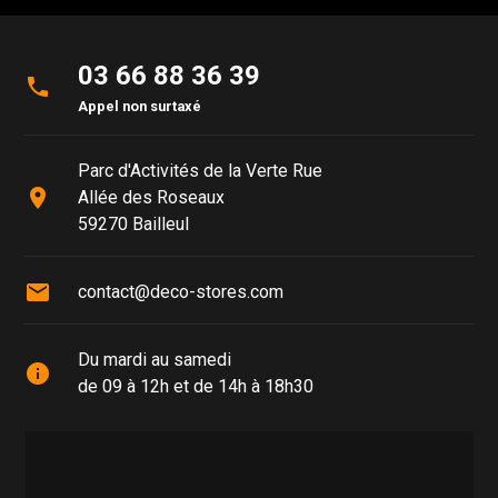
03 66 88 36 39
phone
Appel non surtaxé
Parc d'Activités de la Verte Rue
place
Allée des Roseaux
59270 Bailleul
mail
contact@deco-stores.com
Du mardi au samedi
info
de 09 à 12h et de 14h à 18h30