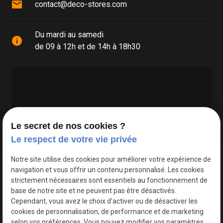
mail
contact@deco-stores.com
Du mardi au samedi
info
de 09 à 12h et de 14h à 18h30
Le secret de nos cookies ?
Le respect de votre vie privée
Google Maps Search API est désactivé.
Autoriser
Notre site utilise des cookies pour améliorer votre expérience de
navigation et vous offrir un contenu personnalisé. Les cookies
strictement nécessaires sont essentiels au fonctionnement de
base de notre site et ne peuvent pas être désactivés.
Cependant, vous avez le choix d'activer ou de désactiver les
cookies de personnalisation, de performance et de marketing
selon vos préférences. Vous pouvez modifier vos paramètres