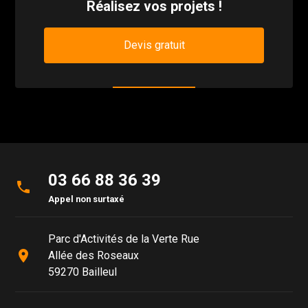
Réalisez vos projets !
Devis gratuit
03 66 88 36 39
phone
Appel non surtaxé
Parc d'Activités de la Verte Rue
place
Allée des Roseaux
59270 Bailleul