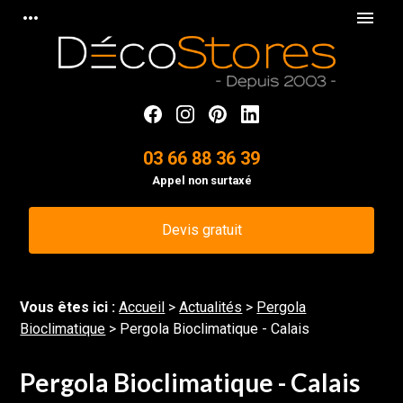
Panneau de gestion des cookies
more_horiz
menu
03 66 88 36 39
Appel non surtaxé
Devis gratuit
Vous êtes ici :
Accueil
>
Actualités
>
Pergola
Bioclimatique
> Pergola Bioclimatique - Calais
Pergola Bioclimatique - Calais