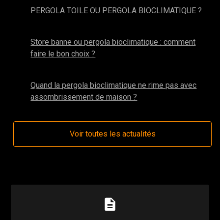
PERGOLA TOILE OU PERGOLA BIOCLIMATIQUE ?
avril 2025
Store banne ou pergola bioclimatique : comment
faire le bon choix ?
mars 2024
Quand la pergola bioclimatique ne rime pas avec
assombrissement de maison ?
Voir toutes les actualités
description