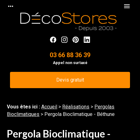
Panneau de gestion des cookies
more_horiz
menu
03 66 88 36 39
Appel non surtaxé
Devis gratuit
Vous êtes ici :
Accueil
>
Réalisations
>
Pergolas
Bioclimatiques
>
Pergola Bioclimatique - Béthune
Pergola Bioclimatique -