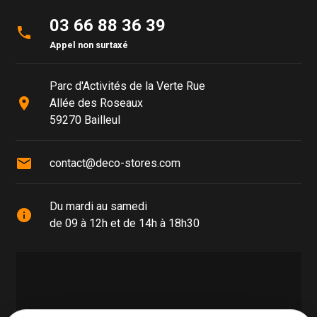
03 66 88 36 39
phone
Appel non surtaxé
Parc d'Activités de la Verte Rue
place
Allée des Roseaux
59270 Bailleul
mail
contact@deco-stores.com
Du mardi au samedi
info
de 09 à 12h et de 14h à 18h30