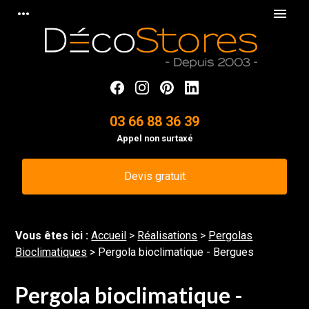
Panneau de gestion des cookies
more_horiz
menu
03 66 88 36 39
Appel non surtaxé
Devis gratuit
Vous êtes ici :
Accueil
>
Réalisations
>
Pergolas
Bioclimatiques
>
Pergola bioclimatique - Bergues
Pergola bioclimatique -