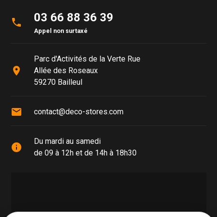
03 66 88 36 39
phone
Appel non surtaxé
Parc d'Activités de la Verte Rue
place
Allée des Roseaux
59270 Bailleul
mail
contact@deco-stores.com
Du mardi au samedi
info
de 09 à 12h et de 14h à 18h30