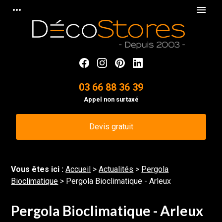
Panneau de gestion des cookies
more_horiz
menu
03 66 88 36 39
Appel non surtaxé
Devis gratuit
Vous êtes ici :
Accueil
>
Actualités
>
Pergola
Bioclimatique
> Pergola Bioclimatique - Arleux
Pergola Bioclimatique - Arleux