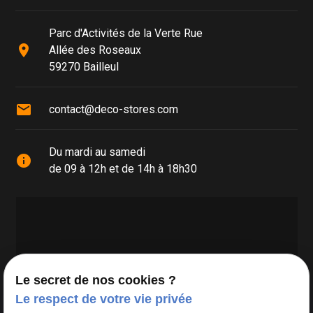
Parc d'Activités de la Verte Rue
place
Allée des Roseaux
59270 Bailleul
mail
contact@deco-stores.com
Du mardi au samedi
info
de 09 à 12h et de 14h à 18h30
Le secret de nos cookies ?
Le respect de votre vie privée
Google Maps Search API est désactivé.
Autoriser