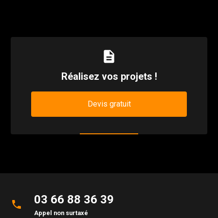
description
Réalisez vos projets !
Devis gratuit
03 66 88 36 39
phone
Appel non surtaxé