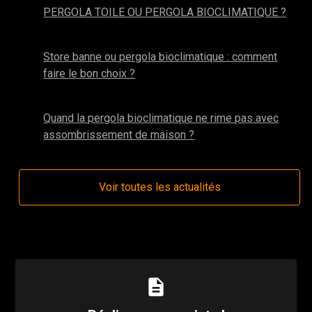
PERGOLA TOILE OU PERGOLA BIOCLIMATIQUE ?
avril 2025
Store banne ou pergola bioclimatique : comment
faire le bon choix ?
mars 2024
Quand la pergola bioclimatique ne rime pas avec
assombrissement de maison ?
Voir toutes les actualités
description