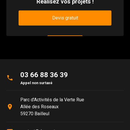
Réalisez vos projets !
Devis gratuit
03 66 88 36 39
phone
Appel non surtaxé
Parc d'Activités de la Verte Rue
place
Allée des Roseaux
59270 Bailleul