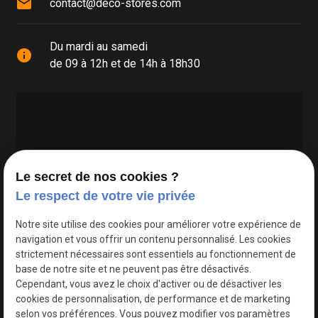
mail
contact@deco-stores.com
Du mardi au samedi
info
de 09 à 12h et de 14h à 18h30
Le secret de nos cookies ?
Le respect de votre vie privée
Google Maps Search API est désactivé.
Autoriser
Notre site utilise des cookies pour améliorer votre expérience de
navigation et vous offrir un contenu personnalisé. Les cookies
strictement nécessaires sont essentiels au fonctionnement de
base de notre site et ne peuvent pas être désactivés.
Cependant, vous avez le choix d'activer ou de désactiver les
cookies de personnalisation, de performance et de marketing
selon vos préférences. Vous pouvez modifier vos paramètres