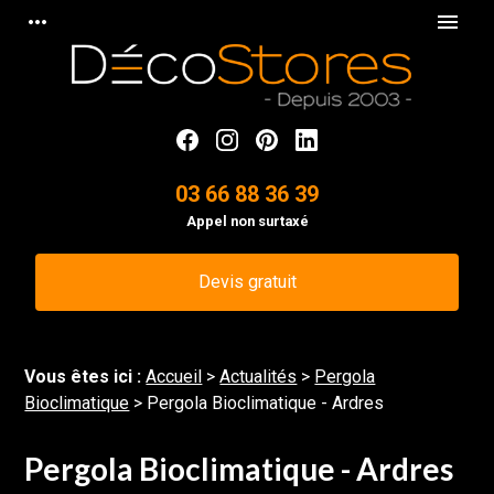
Panneau de gestion des cookies
more_horiz
menu
03 66 88 36 39
Appel non surtaxé
Devis gratuit
Vous êtes ici :
Accueil
>
Actualités
>
Pergola
Bioclimatique
> Pergola Bioclimatique - Ardres
Pergola Bioclimatique - Ardres