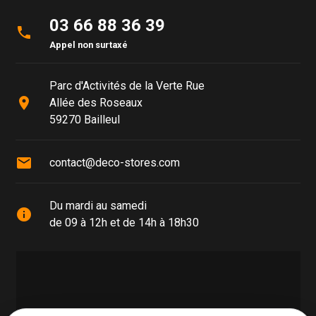
03 66 88 36 39
phone
Appel non surtaxé
Parc d'Activités de la Verte Rue
place
Allée des Roseaux
59270 Bailleul
mail
contact@deco-stores.com
Du mardi au samedi
info
de 09 à 12h et de 14h à 18h30