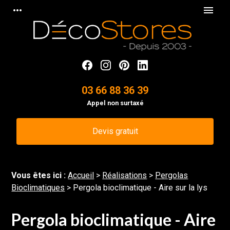
Panneau de gestion des cookies
more_horiz
menu
03 66 88 36 39
Appel non surtaxé
Devis gratuit
Vous êtes ici :
Accueil
>
Réalisations
>
Pergolas
Bioclimatiques
>
Pergola bioclimatique - Aire sur la lys
Pergola bioclimatique - Aire