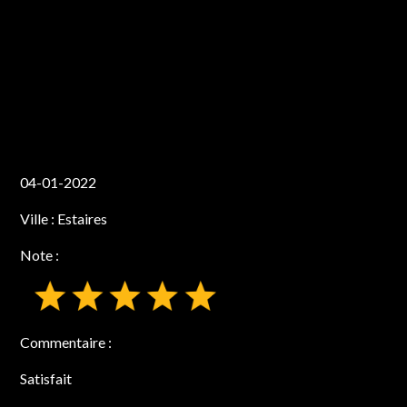
Impossible de trouver l'image d'origine (gifs/no-
picture.jpg)
Impossible de trouver l'image d'origine (gifs/no-
picture.jpg)
04-01-2022
Ville :
Estaires
Note :
Commentaire :
Satisfait