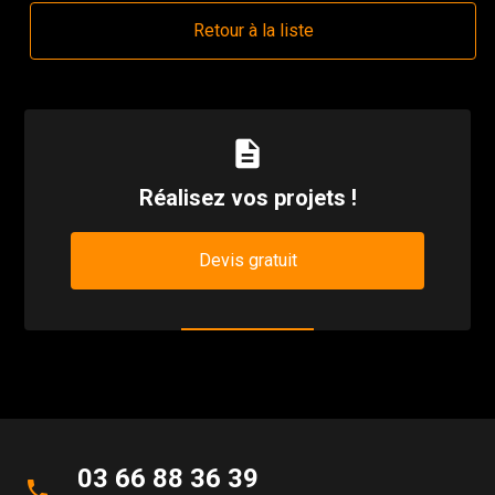
Retour à la liste
description
Réalisez vos projets !
Devis gratuit
03 66 88 36 39
phone