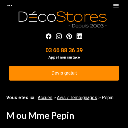
Panneau de gestion des cookies
more_horiz
menu
03 66 88 36 39
Appel non surtaxé
Devis gratuit
Vous êtes ici :
Accueil
>
Avis / Témoignages
>
Pepin
M ou Mme Pepin