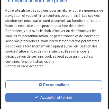
Le respect de votre vie privée
Google Maps Search API est désactivé.
Autoriser
Notre site utilise des cookies pour améliorer votre expérience de
navigation et vous offrir un contenu personnalisé. Les cookies
strictement nécessaires sont essentiels au fonctionnement de
base de notre site et ne peuvent pas être désactivés.
Cependant, vous avez le choix d'activer ou de désactiver les
cookies de personnalisation, de performance et de marketing
selon vos préférences. Vous pouvez modifier vos paramètres
de cookies à tout moment en cliquant sur le lien 'Gestion des
cookies' situé en bas de notre site. Veuillez noter que la
désactivation de certains cookies peut avoir un impact sur
certaines fonctionnalités du site.
Continuer sans accepter
N° de Siret : 44747540100017
Personnaliser
Plan du site
Mentions légales
Accepter et fermer
Politique de confidentialité