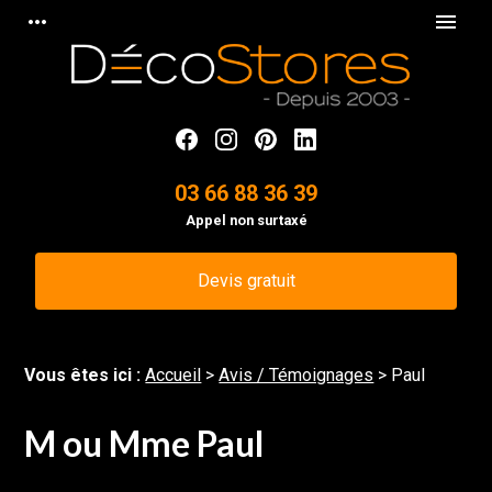
Panneau de gestion des cookies
more_horiz
menu
03 66 88 36 39
Appel non surtaxé
Devis gratuit
Vous êtes ici :
Accueil
>
Avis / Témoignages
>
Paul
M ou Mme Paul