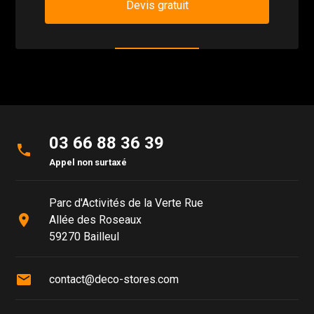
Devis gratuit
03 66 88 36 39
phone
Appel non surtaxé
Parc d'Activités de la Verte Rue
place
Allée des Roseaux
59270 Bailleul
mail
contact@deco-stores.com