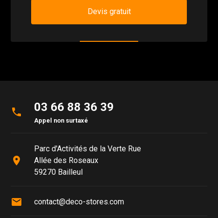
Devis gratuit
03 66 88 36 39
phone
Appel non surtaxé
Parc d'Activités de la Verte Rue
place
Allée des Roseaux
59270 Bailleul
mail
contact@deco-stores.com