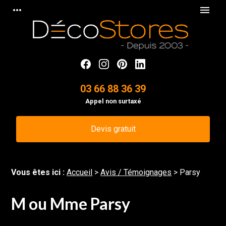
Panneau de gestion des cookies
more_horiz
menu
03 66 88 36 39
Appel non surtaxé
Devis gratuit
Vous êtes ici :
Accueil
>
Avis / Témoignages
>
Parsy
M ou Mme Parsy