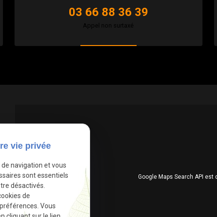
03 66 88 36 39
Appel non surtaxé
re vie privée
e de navigation et vous
ssaires sont essentiels
Google Maps Search API est 
tre désactivés.
cookies de
 préférences. Vous
cliquant sur le lien