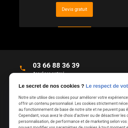
Devis gratuit
03 66 88 36 39
phone
Appel non surtaxé
Le secret de nos cookies ?
Le respect de vot
Parc d'Activités de la Verte Rue
place
Allée des Roseaux
Notre site utilise des cookies pour améliorer votre expérienc
59270 Bailleul
offrir un contenu personnalisé. Les cookies strictement néce
au fonctionnement de base de notre site et ne peuvent pas ê
Cependant, vous avez le choix d'activer ou de désactiver les 
mail
contact@deco-stores.com
personnalisation, de performance et de marketing selon vos
pouvez modifier vos paramètres de cookies à tout moment en 