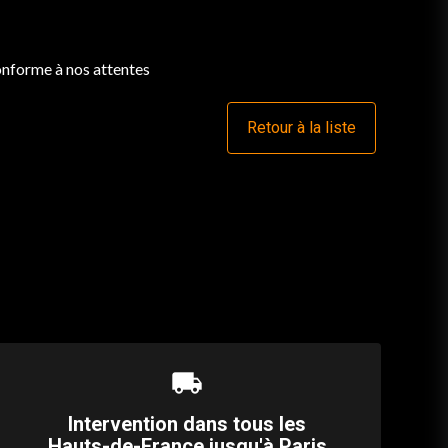
conforme à nos attentes
Retour à la liste
local_shipping
Intervention dans tous les
Hauts-de-France jusqu'à Paris