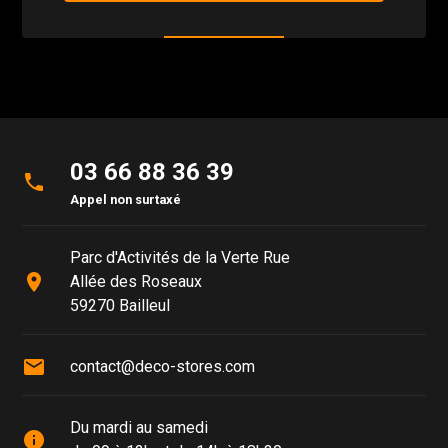
03 66 88 36 39
phone
Appel non surtaxé
Parc d'Activités de la Verte Rue
place
Allée des Roseaux
59270 Bailleul
mail
contact@deco-stores.com
Du mardi au samedi
info