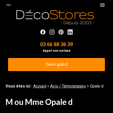
Panneau de gestion des cookies
more_horiz
menu
03 66 88 36 39
Appel non surtaxé
Devis gratuit
Vous êtes ici :
Accueil
>
Avis / Témoignages
>
Opale d
M ou Mme Opale d