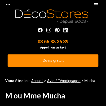
Panneau de gestion des cookies
more_horiz
menu
03 66 88 36 39
Appel non surtaxé
Devis gratuit
Vous êtes ici :
Accueil
>
Avis / Témoignages
>
Mucha
M ou Mme Mucha