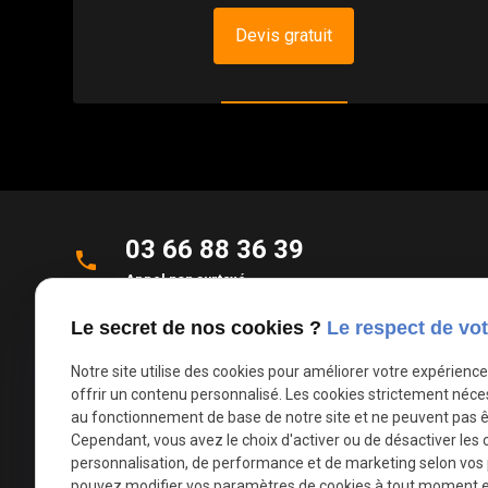
Devis gratuit
03 66 88 36 39
phone
Appel non surtaxé
Le secret de nos cookies ?
Le respect de vot
Parc d'Activités de la Verte Rue
place
Allée des Roseaux
Notre site utilise des cookies pour améliorer votre expérienc
59270 Bailleul
offrir un contenu personnalisé. Les cookies strictement néce
au fonctionnement de base de notre site et ne peuvent pas ê
Cependant, vous avez le choix d'activer ou de désactiver les 
mail
contact@deco-stores.com
personnalisation, de performance et de marketing selon vos
pouvez modifier vos paramètres de cookies à tout moment en 