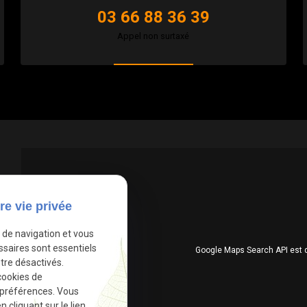
03 66 88 36 39
Appel non surtaxé
re vie privée
e de navigation et vous
ssaires sont essentiels
Google Maps Search API est 
tre désactivés.
cookies de
 préférences. Vous
cliquant sur le lien