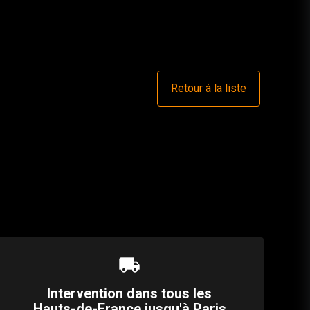
Retour à la liste
local_shipping
Intervention dans tous les
Hauts-de-France jusqu'à Paris