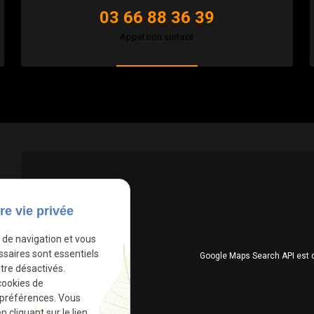
03 66 88 36 39
Appel non surtaxé
re vie privée
e de navigation et vous
ssaires sont essentiels
Google Maps Search API est 
tre désactivés.
cookies de
 préférences. Vous
cliquant sur le lien