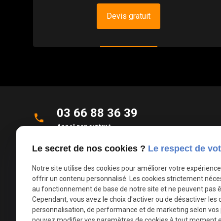
Devis gratuit
03 66 88 36 39
phone
Appel non surtaxé
Le secret de nos cookies ?
Le respect de vot
Parc d'Activités de la Verte Rue
place
Allée des Roseaux
Notre site utilise des cookies pour améliorer votre expérienc
59270 Bailleul
offrir un contenu personnalisé. Les cookies strictement néce
au fonctionnement de base de notre site et ne peuvent pas ê
Cependant, vous avez le choix d'activer ou de désactiver les 
mail
contact@deco-stores.com
personnalisation, de performance et de marketing selon vos
pouvez modifier vos paramètres de cookies à tout moment en 