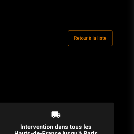
Retour à la liste
local_shipping
Intervention dans tous les
Hauts-de-France jusqu'à Paris