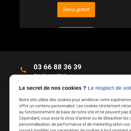
Devis gratuit
03 66 88 36 39
phone
Appel non surtaxé
Le secret de nos cookies ?
Le respect de vot
Parc d'Activités de la Verte Rue
place
Allée des Roseaux
Notre site utilise des cookies pour améliorer votre expérienc
59270 Bailleul
offrir un contenu personnalisé. Les cookies strictement néce
au fonctionnement de base de notre site et ne peuvent pas ê
Cependant, vous avez le choix d'activer ou de désactiver les 
mail
contact@deco-stores.com
personnalisation, de performance et de marketing selon vos
pouvez modifier vos paramètres de cookies à tout moment en 