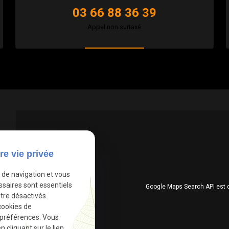
03 66 88 36 39
Appel non surtaxé
re vie privée
e de navigation et vous
ssaires sont essentiels
Google Maps Search API est 
tre désactivés.
cookies de
 préférences. Vous
cliquant sur le lien