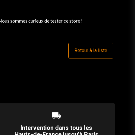
 Nous sommes curieux de tester ce store !
e
Retour à la liste
local_shipping
Intervention dans tous les
Hauts-de-France jusqu'à Paris