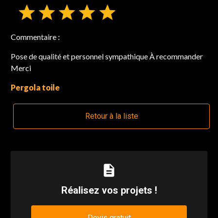
Commentaire :
Pose de qualité et personnel sympathique À recommander
Merci
Pergola toile
Retour à la liste
description
Réalisez vos projets !
Devis gratuit