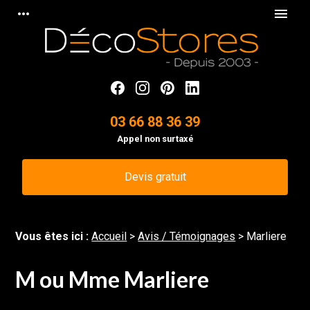
Panneau de gestion des cookies
more_horiz
menu
03 66 88 36 39
Appel non surtaxé
Devis gratuit
Vous êtes ici :
Accueil
>
Avis / Témoignages
>
Marliere
M ou Mme Marliere