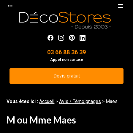
Panneau de gestion des cookies
more_horiz
menu
03 66 88 36 39
Appel non surtaxé
Devis gratuit
Vous êtes ici :
Accueil
>
Avis / Témoignages
>
Maes
M ou Mme Maes