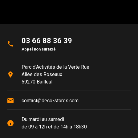
03 66 88 36 39
phone
Appel non surtaxé
Parc d'Activités de la Verte Rue
place
Allée des Roseaux
59270 Bailleul
mail
contact@deco-stores.com
Du mardi au samedi
info
de 09 à 12h et de 14h à 18h30