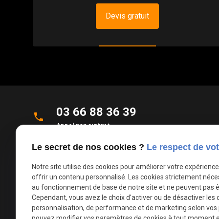
Devis gratuit
03 66 88 36 39
phone
Appel non surtaxé
Le secret de nos cookies ?
Le respect de vot
Parc d'Activités de la Verte Rue
place
Allée des Roseaux
Notre site utilise des cookies pour améliorer votre expérienc
59270 Bailleul
offrir un contenu personnalisé. Les cookies strictement néce
au fonctionnement de base de notre site et ne peuvent pas ê
Cependant, vous avez le choix d'activer ou de désactiver les 
mail
contact@deco-stores.com
personnalisation, de performance et de marketing selon vos
pouvez modifier vos paramètres de cookies à tout moment en 