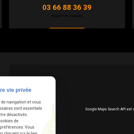
03 66 88 36 39
Appel non surtaxé
re vie privée
e de navigation et vous
ssaires sont essentiels
Google Maps Search API est 
tre désactivés.
cookies de
 préférences. Vous
cliquant sur le lien