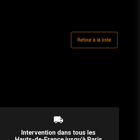
Retour à la liste
local_shipping
Intervention dans tous les
Hauts-de-France jusqu'à Paris