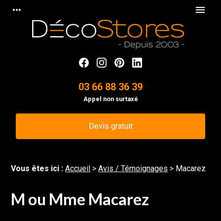
Panneau de gestion des cookies
more_horiz
menu
03 66 88 36 39
Appel non surtaxé
Devis gratuit
Vous êtes ici :
Accueil
>
Avis / Témoignages
>
Macarez
M ou Mme Macarez