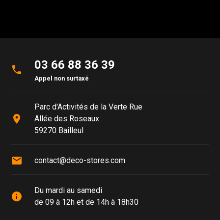
03 66 88 36 39
phone
Appel non surtaxé
Parc d'Activités de la Verte Rue
place
Allée des Roseaux
59270 Bailleul
mail
contact@deco-stores.com
Du mardi au samedi
info
de 09 à 12h et de 14h à 18h30