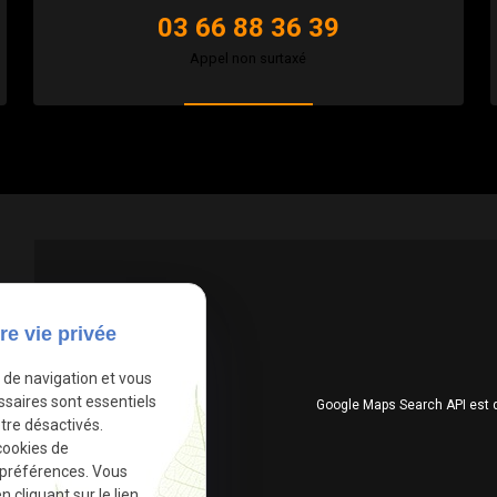
03 66 88 36 39
Appel non surtaxé
re vie privée
e de navigation et vous
ssaires sont essentiels
Google Maps Search API est 
tre désactivés.
cookies de
 préférences. Vous
cliquant sur le lien