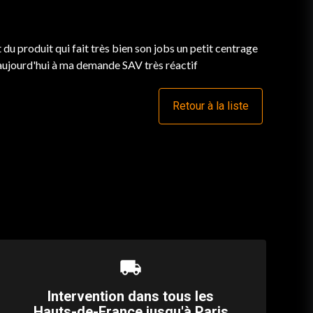
t du produit qui fait très bien son jobs un petit centrage
 aujourd'hui à ma demande SAV très réactif
Retour à la liste
local_shipping
Intervention dans tous les
Hauts-de-France jusqu'à Paris