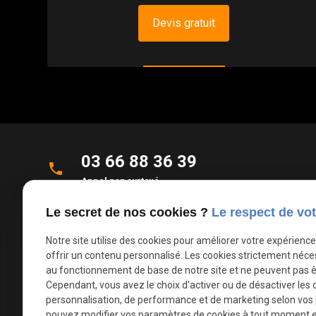
Devis gratuit
03 66 88 36 39
phone
Appel non surtaxé
Le secret de nos cookies ?
Le respect de vot
Parc d'Activités de la Verte Rue
place
Allée des Roseaux
Notre site utilise des cookies pour améliorer votre expérienc
59270 Bailleul
offrir un contenu personnalisé. Les cookies strictement néce
au fonctionnement de base de notre site et ne peuvent pas ê
Cependant, vous avez le choix d'activer ou de désactiver les 
mail
contact@deco-stores.com
personnalisation, de performance et de marketing selon vos
pouvez modifier vos paramètres de cookies à tout moment en 