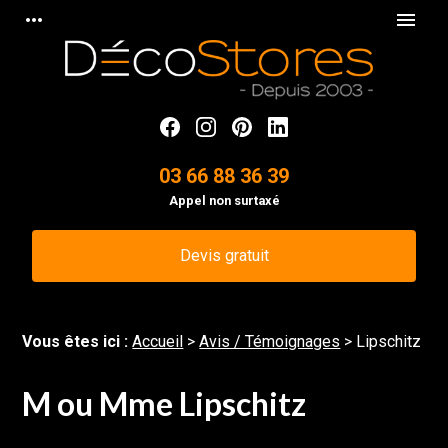
Panneau de gestion des cookies
more_horiz
menu
03 66 88 36 39
Appel non surtaxé
Devis gratuit
Vous êtes ici :
Accueil
>
Avis / Témoignages
>
Lipschitz
M ou Mme Lipschitz