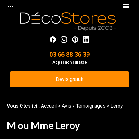
Panneau de gestion des cookies
more_horiz
menu
03 66 88 36 39
Appel non surtaxé
Devis gratuit
Vous êtes ici :
Accueil
>
Avis / Témoignages
>
Leroy
M ou Mme Leroy