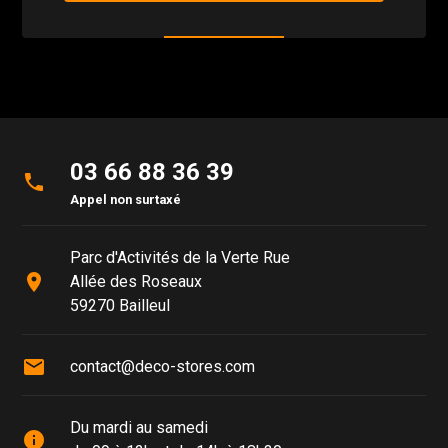
03 66 88 36 39
phone
Appel non surtaxé
Parc d'Activités de la Verte Rue
place
Allée des Roseaux
59270 Bailleul
mail
contact@deco-stores.com
Du mardi au samedi
info