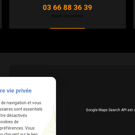
03 66 88 36 39
Appel non surtaxé
re vie privée
e de navigation et vous
ssaires sont essentiels
Google Maps Search API est 
tre désactivés.
cookies de
 préférences. Vous
cliquant sur le lien