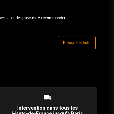
mercial et des poseurs. A recommander
Retour à la liste
local_shipping
Intervention dans tous les
Hauts-de-France jusqu'à Paris