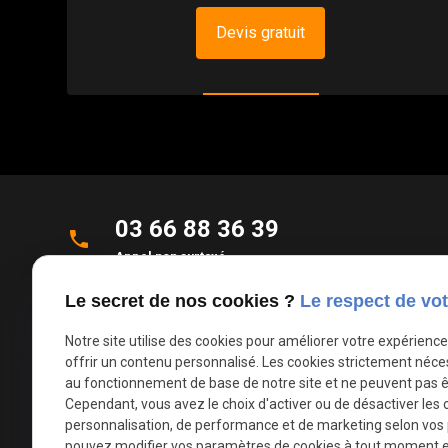
Devis gratuit
03 66 88 36 39
phone
Appel non surtaxé
Le secret de nos cookies ?
Le respect de vot
Parc d'Activités de la Verte Rue
place
Allée des Roseaux
Notre site utilise des cookies pour améliorer votre expérienc
59270 Bailleul
offrir un contenu personnalisé. Les cookies strictement néce
au fonctionnement de base de notre site et ne peuvent pas ê
Cependant, vous avez le choix d'activer ou de désactiver les 
mail
contact@deco-stores.com
personnalisation, de performance et de marketing selon vos
pouvez modifier vos paramètres de cookies à tout moment en 