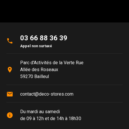
03 66 88 36 39
phone
Appel non surtaxé
Parc d'Activités de la Verte Rue
place
Allée des Roseaux
59270 Bailleul
mail
contact@deco-stores.com
Du mardi au samedi
info
de 09 à 12h et de 14h à 18h30