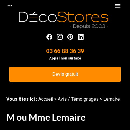
Panneau de gestion des cookies
more_horiz
menu
03 66 88 36 39
Appel non surtaxé
Devis gratuit
Vous êtes ici :
Accueil
>
Avis / Témoignages
>
Lemaire
M ou Mme Lemaire