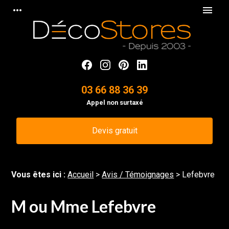
Panneau de gestion des cookies
more_horiz
menu
03 66 88 36 39
Appel non surtaxé
Devis gratuit
Vous êtes ici :
Accueil
>
Avis / Témoignages
>
Lefebvre
M ou Mme Lefebvre