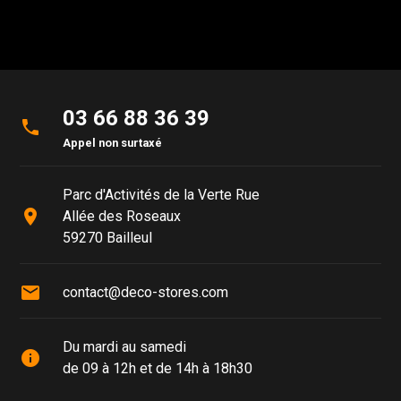
03 66 88 36 39
phone
Appel non surtaxé
Parc d'Activités de la Verte Rue
place
Allée des Roseaux
59270 Bailleul
mail
contact@deco-stores.com
Du mardi au samedi
info
de 09 à 12h et de 14h à 18h30