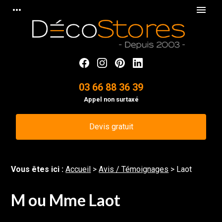
Panneau de gestion des cookies
more_horiz
menu
03 66 88 36 39
Appel non surtaxé
Devis gratuit
Vous êtes ici :
Accueil
>
Avis / Témoignages
>
Laot
M ou Mme Laot