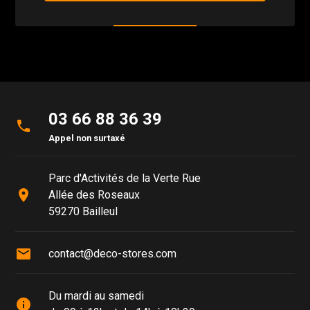
03 66 88 36 39
phone
Appel non surtaxé
Parc d'Activités de la Verte Rue
place
Allée des Roseaux
59270 Bailleul
mail
contact@deco-stores.com
Du mardi au samedi
info