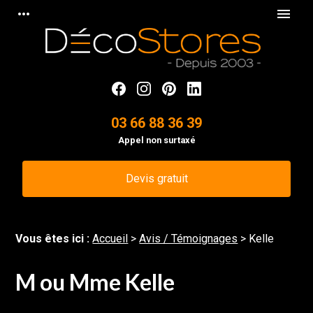
Panneau de gestion des cookies
more_horiz
menu
03 66 88 36 39
Appel non surtaxé
Devis gratuit
Vous êtes ici :
Accueil
>
Avis / Témoignages
>
Kelle
M ou Mme Kelle