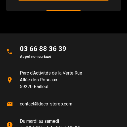
03 66 88 36 39
phone
Appel non surtaxé
Parc d'Activités de la Verte Rue
place
Allée des Roseaux
59270 Bailleul
mail
contact@deco-stores.com
Du mardi au samedi
info