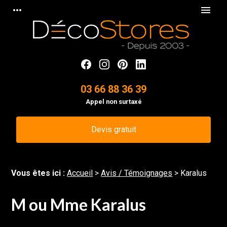
Panneau de gestion des cookies
more_horiz
menu
03 66 88 36 39
Appel non surtaxé
Devis gratuit
Vous êtes ici :
Accueil
>
Avis / Témoignages
>
Karalus
M ou Mme Karalus