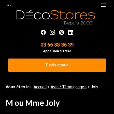
Panneau de gestion des cookies
more_horiz
menu
03 66 88 36 39
Appel non surtaxé
Devis gratuit
Vous êtes ici :
Accueil
>
Avis / Témoignages
>
Joly
M ou Mme Joly