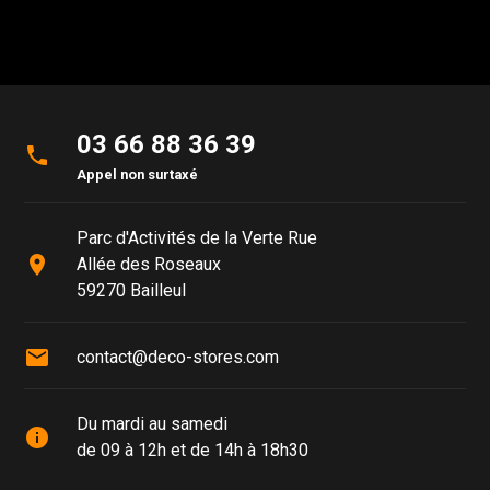
03 66 88 36 39
phone
Appel non surtaxé
Parc d'Activités de la Verte Rue
place
Allée des Roseaux
59270 Bailleul
mail
contact@deco-stores.com
Du mardi au samedi
info
de 09 à 12h et de 14h à 18h30