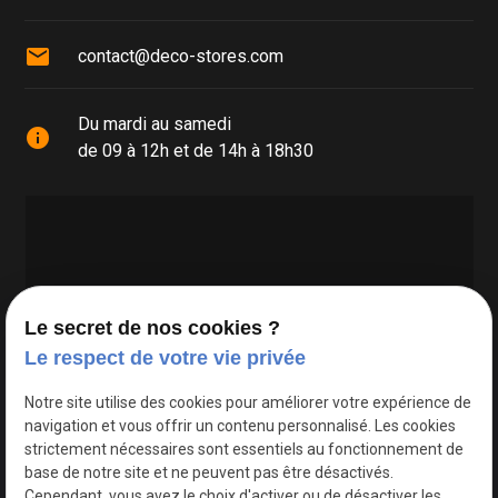
mail
contact@deco-stores.com
Du mardi au samedi
info
de 09 à 12h et de 14h à 18h30
Le secret de nos cookies ?
Le respect de votre vie privée
Google Maps Search API est désactivé.
Autoriser
Notre site utilise des cookies pour améliorer votre expérience de
navigation et vous offrir un contenu personnalisé. Les cookies
strictement nécessaires sont essentiels au fonctionnement de
base de notre site et ne peuvent pas être désactivés.
Cependant, vous avez le choix d'activer ou de désactiver les