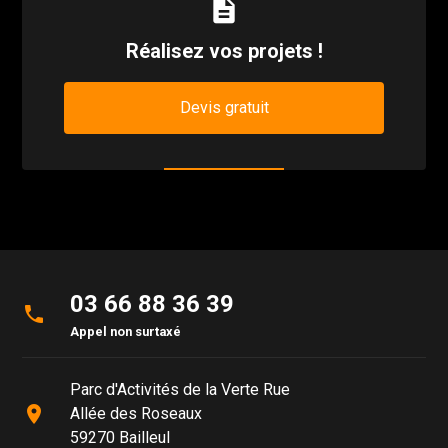
description
Réalisez vos projets !
Devis gratuit
03 66 88 36 39
phone
Appel non surtaxé
Parc d'Activités de la Verte Rue
place
Allée des Roseaux
59270 Bailleul