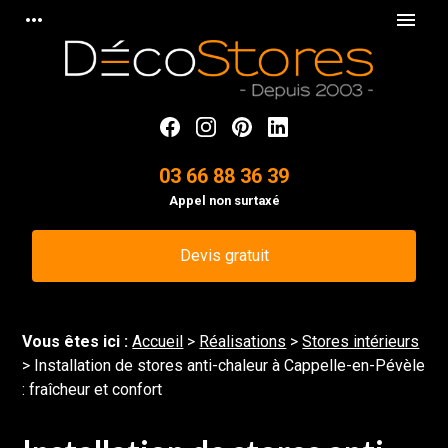
Panneau de gestion des cookies
more_horiz
menu
03 66 88 36 39
Appel non surtaxé
Devis gratuit
Vous êtes ici :
Accueil
>
Réalisations
>
Stores intérieurs
>
Installation de stores anti-chaleur à Cappelle-en-Pévèle
: fraîcheur et confort